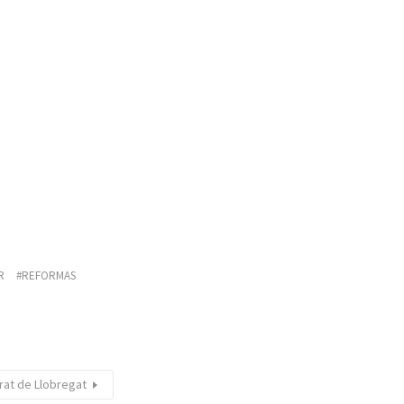
R
REFORMAS
Prat de Llobregat