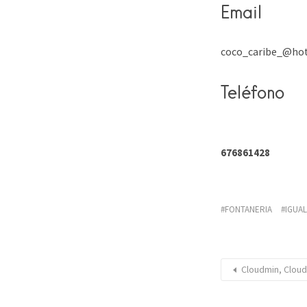
Email
coco_caribe_@ho
Teléfono
676861428
FONTANERIA
IGUA
Cloudmin, Cloud