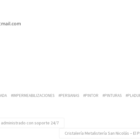
tmail.com
LADA
IMPERMEABILIZACIONES
PERSIANAS
PINTOR
PINTURAS
PLADU
 administrado con soporte 24/7
Cristalería Metalistería San Nicolás – El 