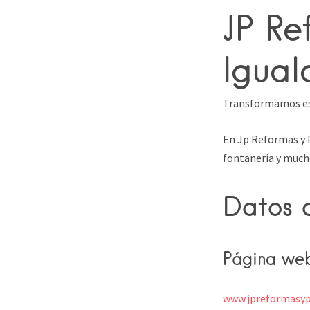
JP Re
Igua
Transformamos esp
En Jp Reformas y P
fontanería y mucho
Datos 
Página we
www.jpreformasyp