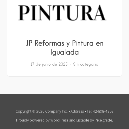
JP Reformas y Pintura en
Igualada
17 de junio de 2025
Sin categoría
Copyright © 2026 Company Inc. • Address • Tel: 42-898-4363
Proudly powered by WordPress
and
Listable
by
Pixelgrade
.