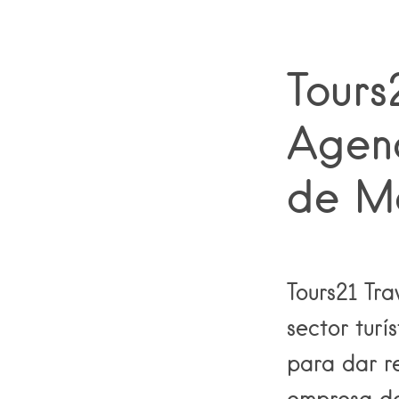
Tours
Agenc
de M
Tours21 Tra
sector turí
para dar re
empresa des