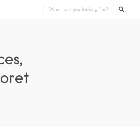
ces,
oret