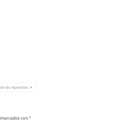
nte las Apuestas
n marcados con
*