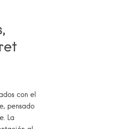
,
ret
ados con el
le, pensado
e. La
entación al