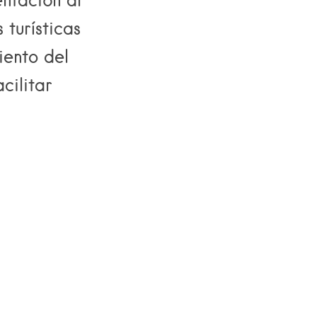
 turísticas
iento del
cilitar