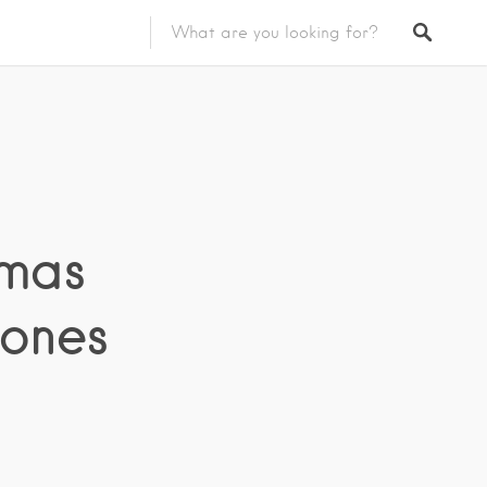
rmas
iones