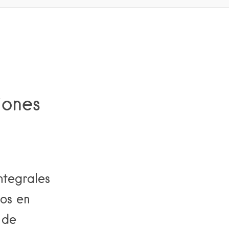
iones
ntegrales
ios en
 de