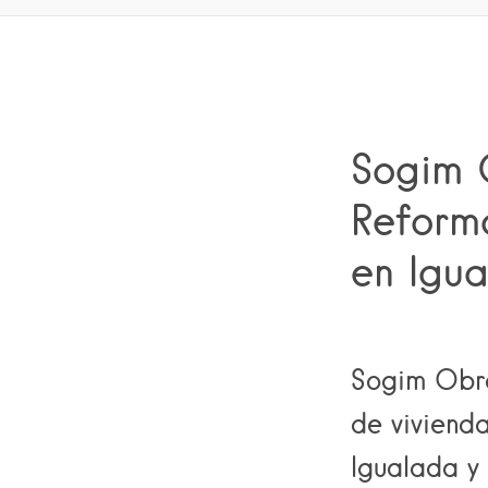
Sogim O
Reforma
en Igu
Sogim Obra
de vivienda
Igualada y