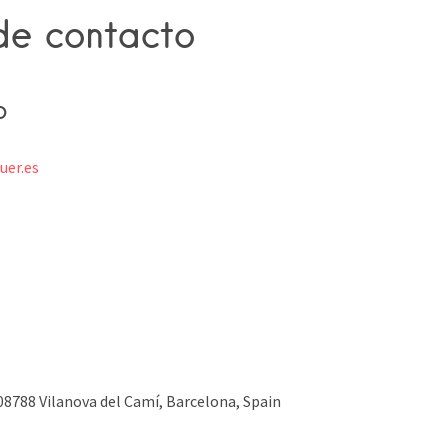
de contacto
b
er.es
 08788 Vilanova del Camí, Barcelona, Spain