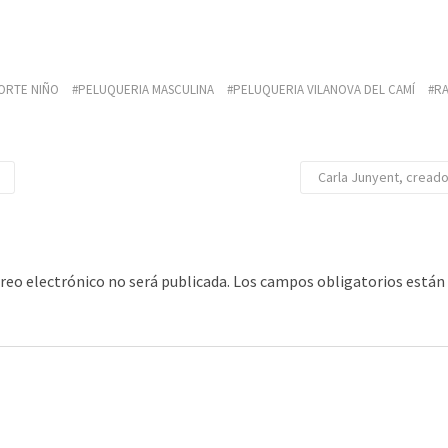
ORTE NIÑO
PELUQUERIA MASCULINA
PELUQUERIA VILANOVA DEL CAMÍ
R
Carla Junyent, cread
rreo electrónico no será publicada.
Los campos obligatorios está