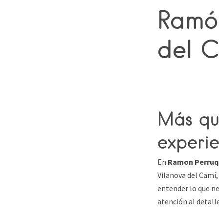
Ramón
del 
Más qu
experie
En
Ramon Perruq
Vilanova del Camí,
entender lo que nec
atención al detall