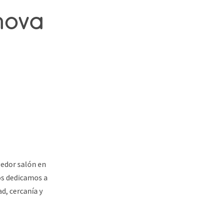
nova
gedor salón en
os dedicamos a
ad, cercanía y