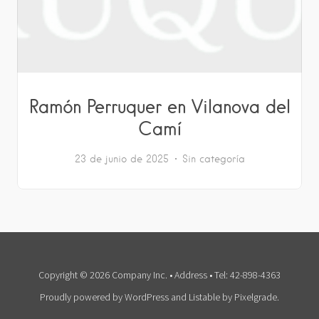
Ramón Perruquer en Vilanova del
Camí
23 de junio de 2025
Sin categoría
Copyright © 2026 Company Inc. • Address • Tel: 42-898-4363
Proudly powered by WordPress
and
Listable
by
Pixelgrade
.