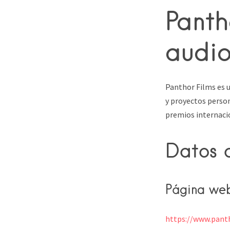
Panth
audio
Panthor Films es u
y proyectos perso
premios internacion
Datos 
Página we
https://www.pant