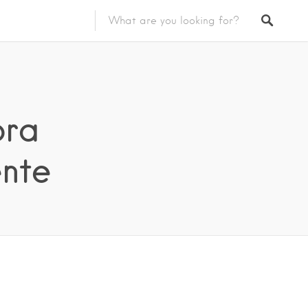
ora
ente