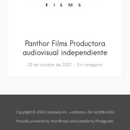
Panthor Films Productora
audiovisual independiente
20 de octubre de 2025
Sin categoría
Copyright © 2026 Company Inc. • Address • Tel: 42-898-4363
Proudly powered by WordPress
and
Listable
by
Pixelgrade
.