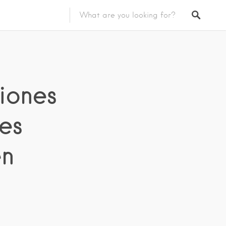
iones
nes
en