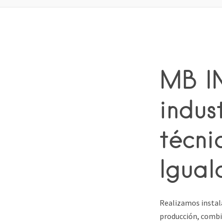
MB IN
indus
técni
Igua
Realizamos instala
producción, combi