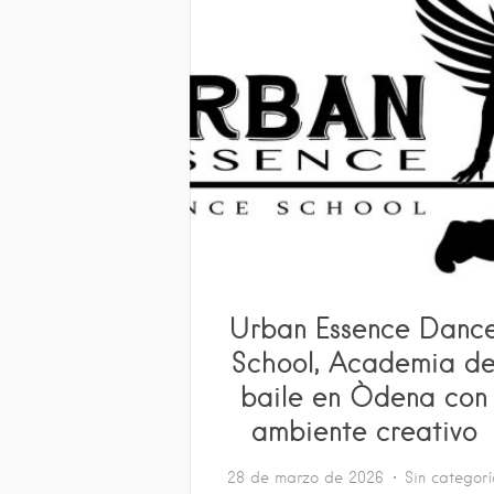
Urban Essence Danc
School, Academia d
baile en Òdena con
ambiente creativo
28 de marzo de 2026
Sin categor