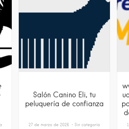
e
w
e
Salón Canino Eli, tu
u
peluquería de confianza
pa
d
ía
27 de marzo de 2026
Sin categoría