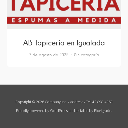
AB Tapicería en Igualada
7 de agosto de 2025
Sin categoría
Copyright © 2026 Company Inc. • Address • Tel: 42-898-4363
Proudly powered by WordPress
and
Listable
by
Pixelgrade
.