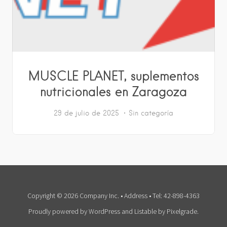
MUSCLE PLANET, suplementos
nutricionales en Zaragoza
29 de julio de 2025
Sin categoría
Copyright © 2026 Company Inc. • Address • Tel: 42-898-4363
Proudly powered by WordPress
and
Listable
by
Pixelgrade
.