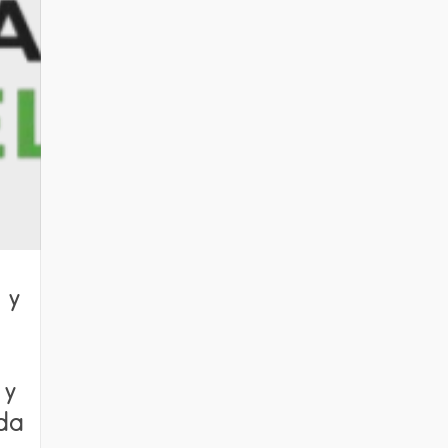
 y
 y
ada