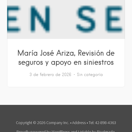
María José Ariza, Revisión de
seguros y apoyo en siniestros
3 de febrero de 2026
Sin categoría
Copyright © 2026 Company Inc. • Address • Tel: 42-898-4363
Proudly powered by WordPress
and
Listable
by
Pixelgrade
.