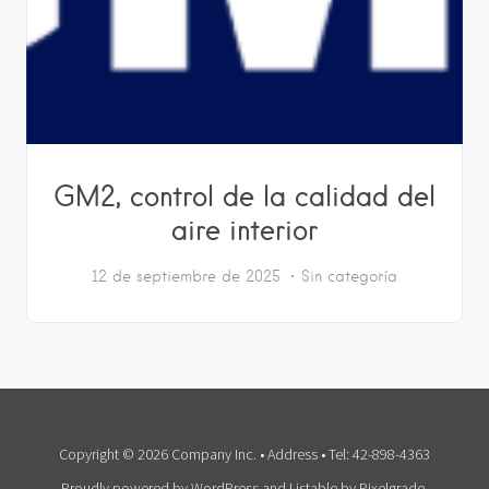
GM2, control de la calidad del
aire interior
12 de septiembre de 2025
Sin categoría
Copyright © 2026 Company Inc. • Address • Tel: 42-898-4363
Proudly powered by WordPress
and
Listable
by
Pixelgrade
.