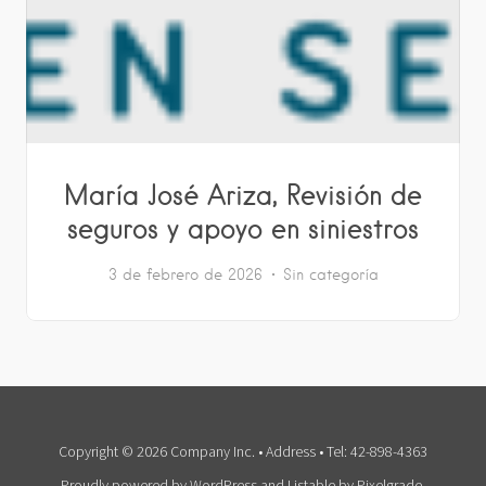
María José Ariza, Revisión de
seguros y apoyo en siniestros
3 de febrero de 2026
Sin categoría
Copyright © 2026 Company Inc. • Address • Tel: 42-898-4363
Proudly powered by WordPress
and
Listable
by
Pixelgrade
.