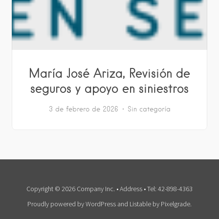
María José Ariza, Revisión de
seguros y apoyo en siniestros
3 de febrero de 2026
Sin categoría
Copyright © 2026 Company Inc. • Address • Tel: 42-898-4363
Proudly powered by WordPress
and
Listable
by
Pixelgrade
.