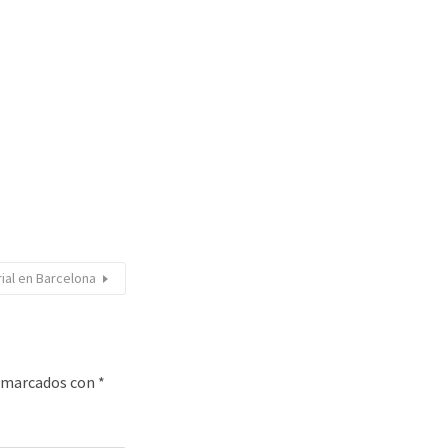
ial en Barcelona
n marcados con
*