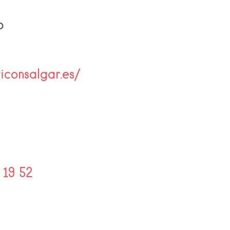
b
viconsalgar.es/
 19 52