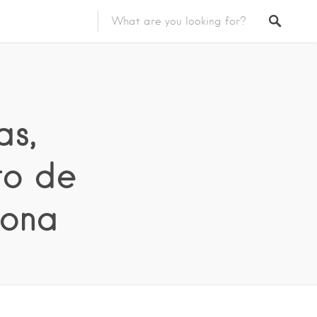
as,
to de
lona