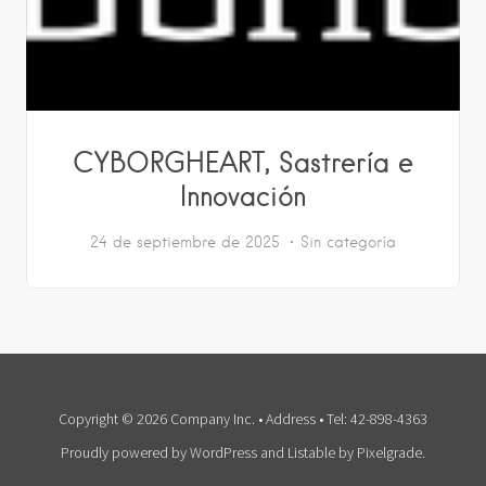
CYBORGHEART, Sastrería e
Innovación
24 de septiembre de 2025
Sin categoría
Copyright © 2026 Company Inc. • Address • Tel: 42-898-4363
Proudly powered by WordPress
and
Listable
by
Pixelgrade
.