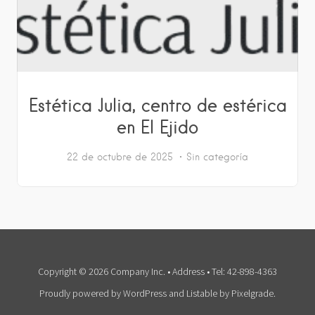
Estética Julia, centro de estérica
en El Ejido
22 de octubre de 2025
Sin categoría
Copyright © 2026 Company Inc. • Address • Tel: 42-898-4363
Proudly powered by WordPress
and
Listable
by
Pixelgrade
.