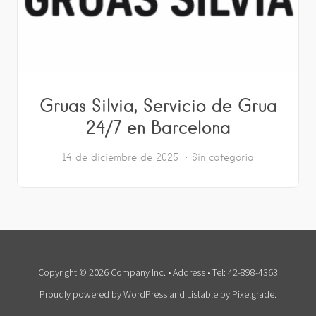
Gruas Silvia, Servicio de Grua
24/7 en Barcelona
14 de diciembre de 2025
Sin categoría
Copyright © 2026 Company Inc. • Address • Tel: 42-898-4363
Proudly powered by WordPress
and
Listable
by
Pixelgrade
.