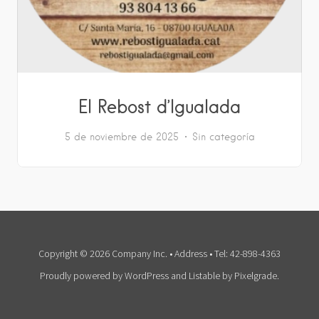
El Rebost d’Igualada
5 de noviembre de 2025
Sin categoría
Copyright © 2026 Company Inc. • Address • Tel: 42-898-4363
Proudly powered by WordPress
and
Listable
by
Pixelgrade
.