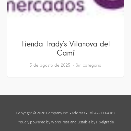
Tienda Trady’s Vilanova del
Camí
5 de agosto de 2025
Sin categoría
Copyright © 2026 Company Inc. • Address • Tel: 42-898-4363
Proudly powered by WordPress
and
Listable
by
Pixelgrade
.