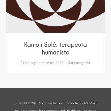
Ramon Solé, terapeuta
humanista
11 de septiembre de 2025
Sin categoría
Copyright © 2026 Company Inc. • Address • Tel: 42-898-4363
Proudly powered by WordPress
and
Listable
by
Pixelgrade
.