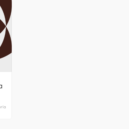
a
oría