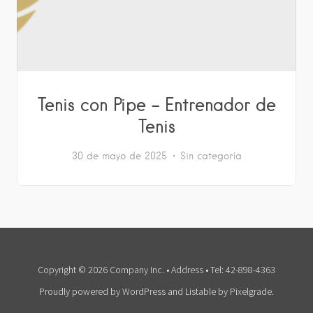
Tenis con Pipe – Entrenador de
Tenis
30 de mayo de 2025
Sin categoría
Copyright © 2026 Company Inc. • Address • Tel: 42-898-4363
Proudly powered by WordPress
and
Listable
by
Pixelgrade
.