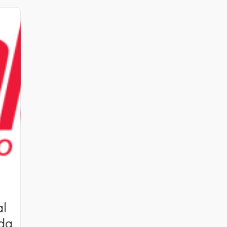
al
ada