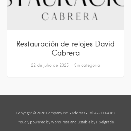
Restauración de relojes David
Cabrera
22 de julio de 2025
Sin categoría
Copyright © 2026 Company Inc. • Address • Tel: 42-898-4363
Proudly powered by WordPress
and
Listable
by
Pixelgrade
.