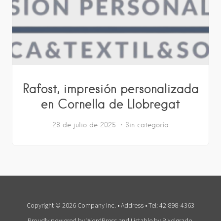
Rafost, impresión personalizada
en Cornella de Llobregat
28 de julio de 2025
Sin categoría
Copyright © 2026 Company Inc. • Address • Tel: 42-898-4363
Proudly powered by WordPress
and
Listable
by
Pixelgrade
.