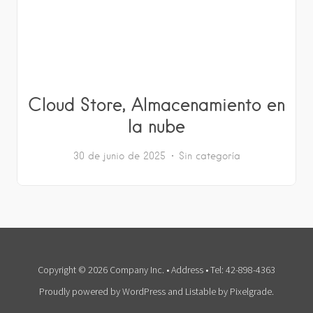
Cloud Store, Almacenamiento en
la nube
30 de junio de 2025
Sin categoría
Copyright © 2026 Company Inc. • Address • Tel: 42-898-4363
Proudly powered by WordPress
and
Listable
by
Pixelgrade
.