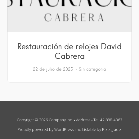
Restauración de relojes David
Cabrera
22 de julio de 2025
Sin categoría
Copyright © 2026 Company Inc. • Address • Tel: 42-898-4363
Proudly powered by WordPress
and
Listable
by
Pixelgrade
.