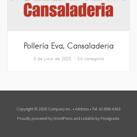
Pollería Eva, Cansaladeria
3 de junio de 2025
Sin categoría
Copyright © 2026 Company Inc. • Address • Tel: 42-898-4363
Proudly powered by WordPress
and
Listable
by
Pixelgrade
.