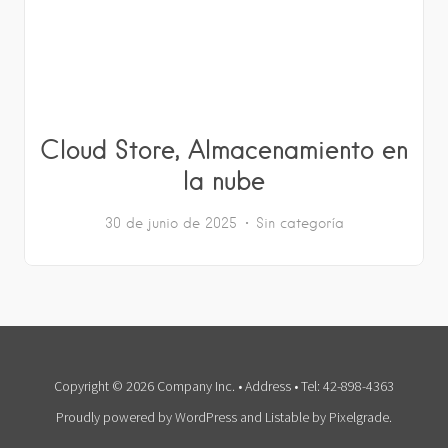
Cloud Store, Almacenamiento en
la nube
30 de junio de 2025
Sin categoría
Copyright © 2026 Company Inc. • Address • Tel: 42-898-4363
Proudly powered by WordPress
and
Listable
by
Pixelgrade
.