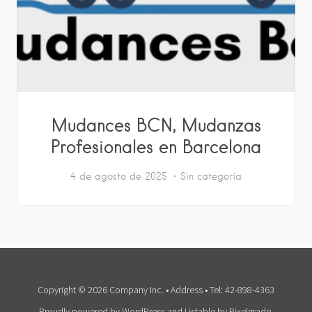
Mudances BCN, Mudanzas
Profesionales en Barcelona
4 de agosto de 2025
Sin categoría
Copyright © 2026 Company Inc. • Address • Tel: 42-898-4363
Proudly powered by WordPress
and
Listable
by
Pixelgrade
.