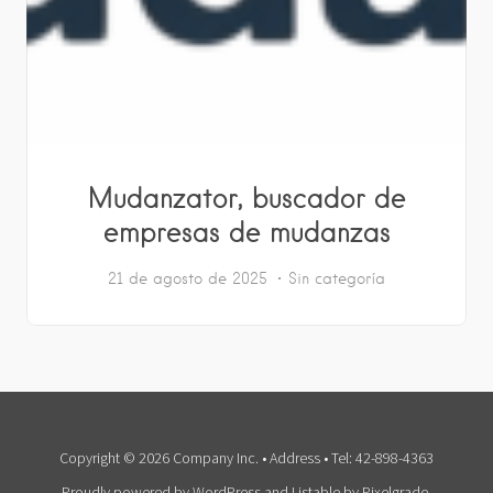
Mudanzator, buscador de
empresas de mudanzas
21 de agosto de 2025
Sin categoría
Copyright © 2026 Company Inc. • Address • Tel: 42-898-4363
Proudly powered by WordPress
and
Listable
by
Pixelgrade
.