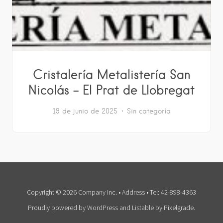
Cristalería Metalistería San
Nicolás – El Prat de Llobregat
19 de junio de 2025
Sin categoría
Copyright © 2026 Company Inc. • Address • Tel: 42-898-4363
Proudly powered by WordPress
and
Listable
by
Pixelgrade
.