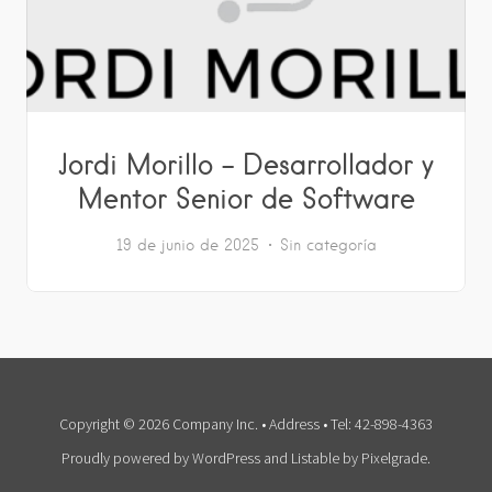
Jordi Morillo – Desarrollador y
Mentor Senior de Software
19 de junio de 2025
Sin categoría
Copyright © 2026 Company Inc. • Address • Tel: 42-898-4363
Proudly powered by WordPress
and
Listable
by
Pixelgrade
.