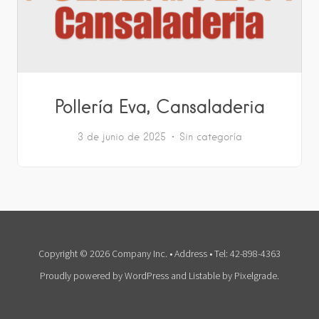
Pollería Eva, Cansaladeria
3 de junio de 2025
Sin categoría
Copyright © 2026 Company Inc. • Address • Tel: 42-898-4363
Proudly powered by WordPress
and
Listable
by
Pixelgrade
.