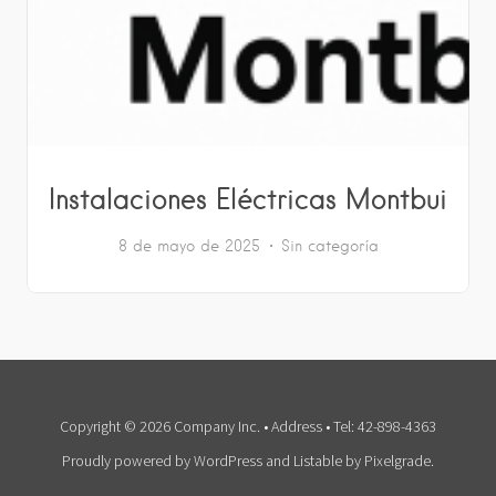
Instalaciones Eléctricas Montbui
8 de mayo de 2025
Sin categoría
Copyright © 2026 Company Inc. • Address • Tel: 42-898-4363
Proudly powered by WordPress
and
Listable
by
Pixelgrade
.