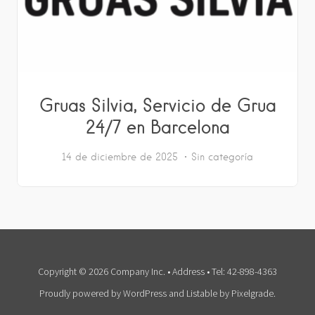
Gruas Silvia, Servicio de Grua
24/7 en Barcelona
14 de diciembre de 2025
Sin categoría
Copyright © 2026 Company Inc. • Address • Tel: 42-898-4363
Proudly powered by WordPress
and
Listable
by
Pixelgrade
.