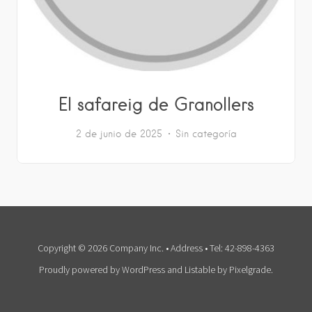
El safareig de Granollers
2 de junio de 2025
Sin categoría
Copyright © 2026 Company Inc. • Address • Tel: 42-898-4363
Proudly powered by WordPress
and
Listable
by
Pixelgrade
.