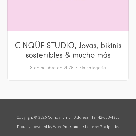
CINQÜE STUDIO, Joyas, bikinis
sostenibles & mucho más
3 de octubre de 2025
Sin categoría
Copyright © 2026 Company Inc. • Address • Tel: 42-898-4363
Proudly powered by WordPress
and
Listable
by
Pixelgrade
.