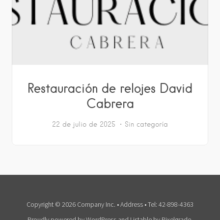
Restauración de relojes David
Cabrera
22 de julio de 2025
Sin categoría
Copyright © 2026 Company Inc. • Address • Tel: 42-898-4363
Proudly powered by WordPress
and
Listable
by
Pixelgrade
.