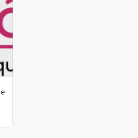
de
t
a