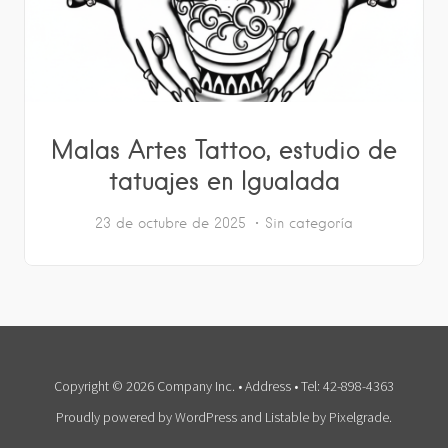
Malas Artes Tattoo, estudio de
tatuajes en Igualada
23 de octubre de 2025
Sin categoría
Copyright © 2026 Company Inc. • Address • Tel: 42-898-4363
Proudly powered by WordPress
and
Listable
by
Pixelgrade
.