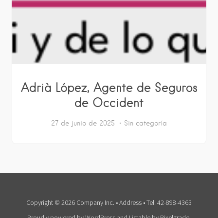
Adrià López, Agente de Seguros
de Occident
27 de junio de 2025
Sin categoría
Copyright © 2026 Company Inc. • Address • Tel: 42-898-4363
Proudly powered by WordPress
and
Listable
by
Pixelgrade
.