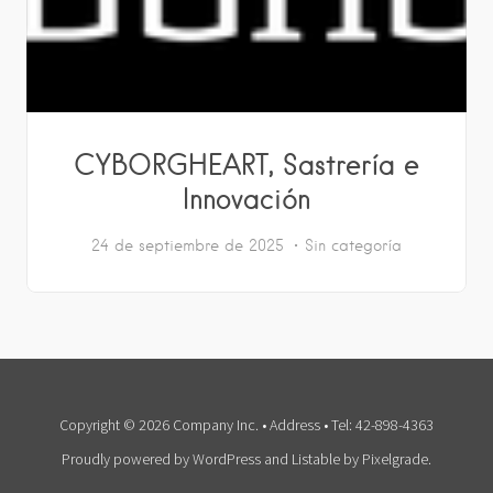
CYBORGHEART, Sastrería e
Innovación
24 de septiembre de 2025
Sin categoría
Copyright © 2026 Company Inc. • Address • Tel: 42-898-4363
Proudly powered by WordPress
and
Listable
by
Pixelgrade
.