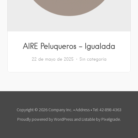
AIRE Peluqueros – Igualada
22 de mayo de 2025
Sin categoría
Copyright © 2026 Company Inc. • Address • Tel: 42-898-4363
Proudly powered by WordPress
and
Listable
by
Pixelgrade
.